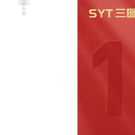
回
列
表