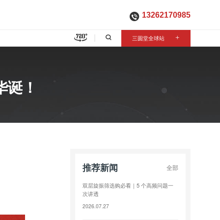
13262170985

三圆堂全球站
+
华诞！
推荐新闻
全部
双层旋振筛选购必看｜5 个高频问题一
次讲透
2026.07.27