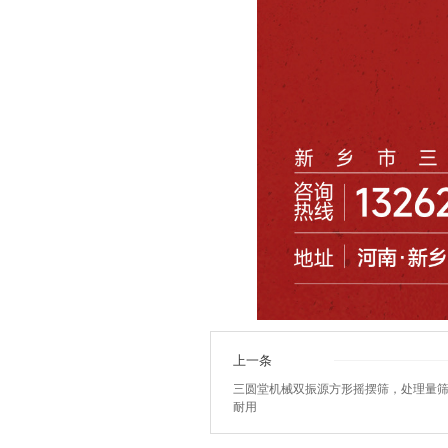
上一条
三圆堂机械双振源方形摇摆筛，处理量
耐用