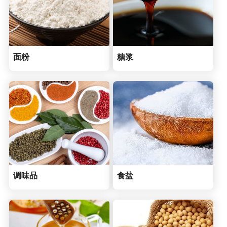
面粉
糖浆
调味品
食盐