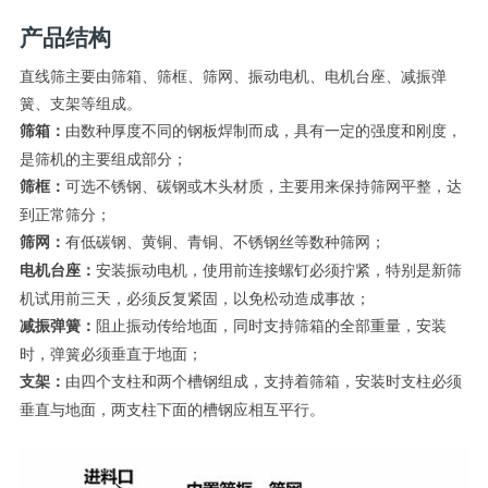
产品结构
直线筛主要由筛箱、筛框、筛网、振动电机、电机台座、减振弹
簧、支架等组成。
由数种厚度不同的钢板焊制而成，具有一定的强度和刚度，
筛箱：
是筛机的主要组成部分；
可选不锈钢、碳钢或木头材质，主要用来保持筛网平整，达
筛框：
到正常筛分；
有低碳钢、黄铜、青铜、不锈钢丝等数种筛网；
筛网：
安装振动电机，使用前连接螺钉必须拧紧，特别是新筛
电机台座：
机试用前三天，必须反复紧固，以免松动造成事故；
阻止振动传给地面，同时支持筛箱的全部重量，安装
减振弹簧：
时，弹簧必须垂直于地面；
由四个支柱和两个槽钢组成，支持着筛箱，安装时支柱必须
支架：
垂直与地面，两支柱下面的槽钢应相互平行。