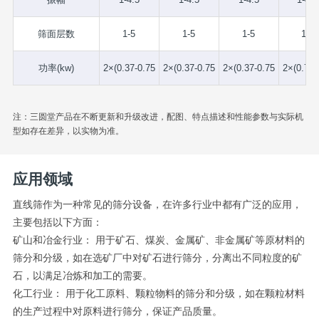
筛面层数
1-5
1-5
1-5
1-5
功率(kw)
2×(0.37-0.75
2×(0.37-0.75
2×(0.37-0.75
2×(0.75-
注：三圆堂产品在不断更新和升级改进，配图、特点描述和性能参数与实际机
型如存在差异，以实物为准。
应用领域
直线筛作为一种常见的筛分设备，在许多行业中都有广泛的应用，
主要包括以下方面：
矿山和冶金行业： 用于矿石、煤炭、金属矿、非金属矿等原材料的
筛分和分级，如在选矿厂中对矿石进行筛分，分离出不同粒度的矿
石，以满足冶炼和加工的需要。
化工行业： 用于化工原料、颗粒物料的筛分和分级，如在颗粒材料
的生产过程中对原料进行筛分，保证产品质量。