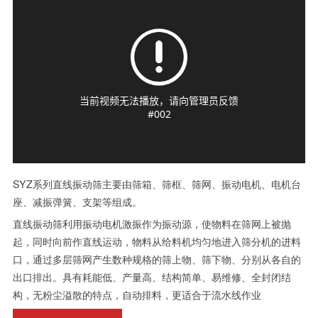
SYZ系列直线振动筛主要由筛箱、筛框、筛网、振动电机、电机台
座、减振弹簧、支架等组成。
直线振动筛利用振动电机激振作为振动源，使物料在筛网上被抛
起，同时向前作直线运动，物料从给料机均匀地进入筛分机的进料
口，通过多层筛网产生数种规格的筛上物、筛下物、分别从各自的
出口排出。具有耗能低、产量高、结构简单、易维修、全封闭结
构，无粉尘溢散的特点，自动排料，更适合于流水线作业