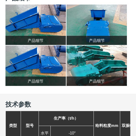
产品细节
产品细节
产品细节
产品细节
技术参数
生产率（t/h）
类型
型号
给料粒度mm
双振幅
水平
-10°