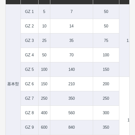
GZ 1
5
7
50
GZ 2
10
14
50
GZ 3
25
35
75
1.75
GZ 4
50
70
100
GZ 5
100
140
150
基本型
GZ 6
150
210
200
GZ 7
250
350
250
GZ 8
400
560
300
1.5
GZ 9
600
840
350