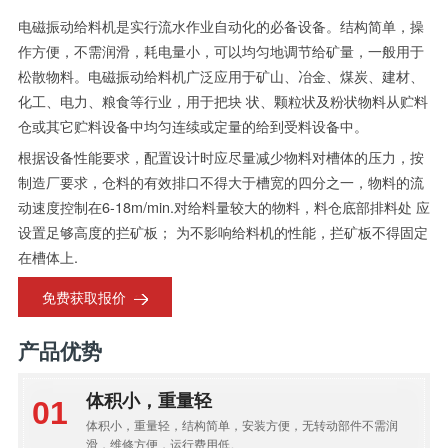
电磁振动给料机是实行流水作业自动化的必备设备。结构简单，操
作方便，不需润滑，耗电量小，可以均匀地调节给矿量，一般用于
松散物料。电磁振动给料机广泛应用于矿山、冶金、煤炭、建材、
化工、电力、粮食等行业，用于把块 状、颗粒状及粉状物料从贮料
仓或其它贮料设备中均匀连续或定量的给到受料设备中。
根据设备性能要求，配置设计时应尽量减少物料对槽体的压力，按
制造厂要求，仓料的有效排口不得大于槽宽的四分之一，物料的流
动速度控制在6-18m/min.对给料量较大的物料，料仓底部排料处 应
设置足够高度的拦矿板； 为不影响给料机的性能，拦矿板不得固定
在槽体上.
免费获取报价
产品优势
体积小，重量轻
体积小，重量轻，结构简单，安装方便，无转动部件不需润
滑，维修方便，运行费用低。