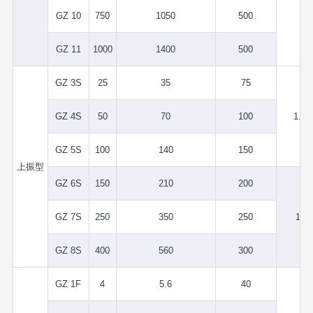
GZ 10
750
1050
500
GZ 11
1000
1400
500
GZ 3S
25
35
75
GZ 4S
50
70
100
1.75
GZ 5S
100
140
150
上振型
GZ 6S
150
210
200
GZ 7S
250
350
250
1.5
GZ 8S
400
560
300
GZ 1F
4
5.6
40