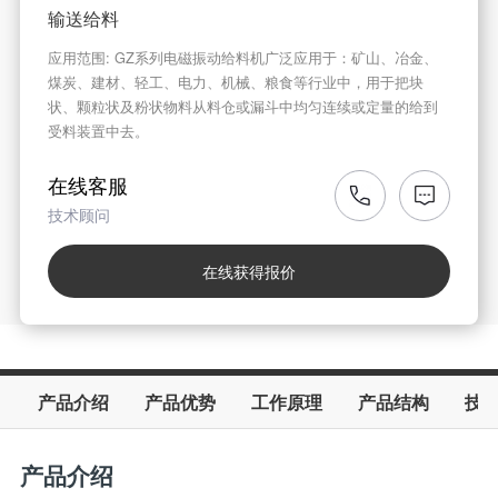
输送给料
应用范围: GZ系列电磁振动给料机广泛应用于：矿山、冶金、
煤炭、建材、轻工、电力、机械、粮食等行业中，用于把块
状、颗粒状及粉状物料从料仓或漏斗中均匀连续或定量的给到
受料装置中去。
在线客服
技术顾问
在线获得报价
产品介绍
产品优势
工作原理
产品结构
技
产品介绍