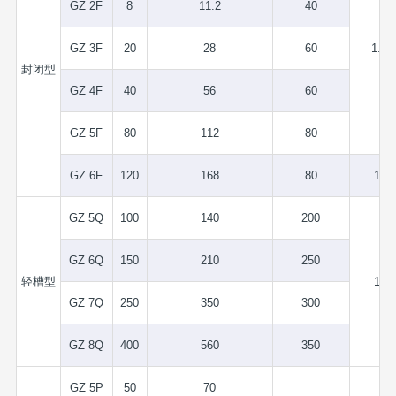
GZ 2F
8
11.2
40
GZ 3F
20
28
60
1.75
封闭型
GZ 4F
40
56
60
GZ 5F
80
112
80
GZ 6F
120
168
80
1.5
GZ 5Q
100
140
200
GZ 6Q
150
210
250
轻槽型
1.5
GZ 7Q
250
350
300
GZ 8Q
400
560
350
GZ 5P
50
70