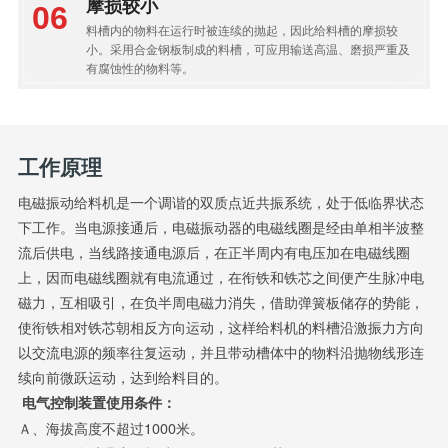
摩损较小
料槽内的物料在运行时被连续的抛起，因此给料槽的摩损较
小。采用合金钢板制成的料槽，可应用输送高温、磨损严重及
有腐蚀性的物料等。
工作原理
电磁振动给料机是一个调谐的双质点近共振系统，处于低临界状态
下工作。当电源接通后，电磁振动器的电磁线圈是经由单相半波整
流后供电，当线路接通电源后，在正半周内有电压加在电磁线圈
上，因而电磁线圈就有电流通过，在衔铁和铁芯之间便产生脉冲电
磁力，互相吸引，在负半周电磁力消失，借助弹簧板储存的势能，
使衔铁相对铁芯朝相反方向运动，这样给料机的料槽沿激振力方向
以交流电源的频率往复运动，并且带动槽体中的物料沿抛物线形连
续向前微跃运动，达到给料目的。
电气控制装置使用条件：
Ａ、海拔高度不超过1000米。