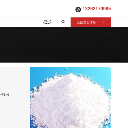
13262170985

三圆堂全球站
+
一筛分