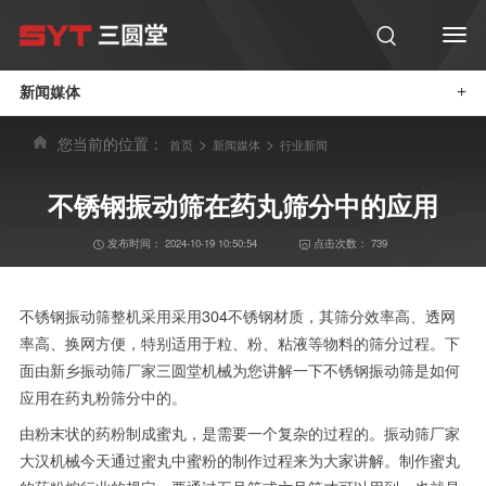
新闻媒体
+
您当前的位置：
>
>
首页
新闻媒体
行业新闻
不锈钢振动筛在药丸筛分中的应用
发布时间：
2024-10-19 10:50:54
点击次数：
739
不锈钢振动筛
整机采用采用304不锈钢材质，其筛分效率高、透网
率高、换网方便，特别适用于粒、粉、粘液等物料的筛分过程。下
面由新乡振动筛厂家三圆堂机械为您讲解一下不锈钢振动筛是如何
应用在药丸粉筛分中的。
由粉末状的药粉制成蜜丸，是需要一个复杂的过程的。
振动筛
厂家
大汉机械今天通过蜜丸中蜜粉的制作过程来为大家讲解。制作蜜丸