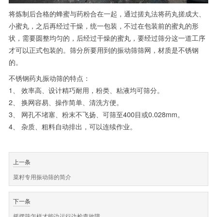
将炼制后合格的蜂蜜与药粉合在一起，通过搓丸法将药丸搓成大、
小蜜丸，之后再经过干燥，统一包装，不过在包装前的蜜丸的形
状，需要圆整均匀的，后经过干燥的蜜丸，要经过筛分这一道工序
才可以正式包装的。筛分所要用到的振动筛筛网，材质是不锈钢
的。
不锈钢药丸振动筛的特点：
1、 效率高、设计精巧耐用，粉类、粘液均可筛分。
2、 换网容易、操作简单、清洗方便。
3、 网孔不堵塞、粉末不飞扬、可筛至400目或0.028mm。
4、 杂质、粗料自动排出，可以连续作业。
上一条
菜籽专用振动筛的简介
下一条
摇摆筛怎样才能边运行边检查故障