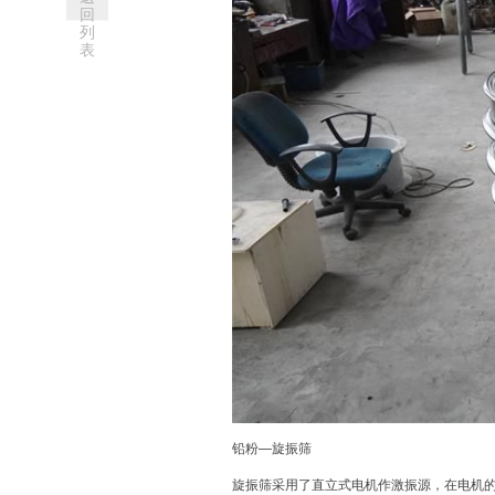
回
列
表
铅粉—
旋振筛
旋振筛采用了直立式电机作激振源，在电机