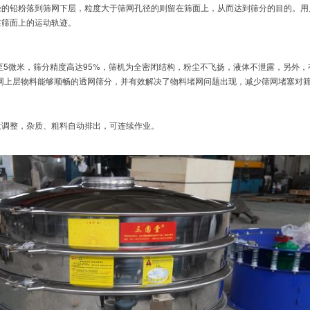
径的铅粉落到筛网下层，粒度大于筛网孔径的则留在筛面上，从而达到筛分的目的。用
在筛面上的运动轨迹。
滤小可至5微米，筛分精度高达95%，筛机为全密闭结构，粉尘不飞扬，液体不泄露，另外
网上层物料能够顺畅的透网筛分，并有效解决了物料堵网问题出现，减少筛网堵塞对
意调整，杂质、粗料自动排出，可连续作业。