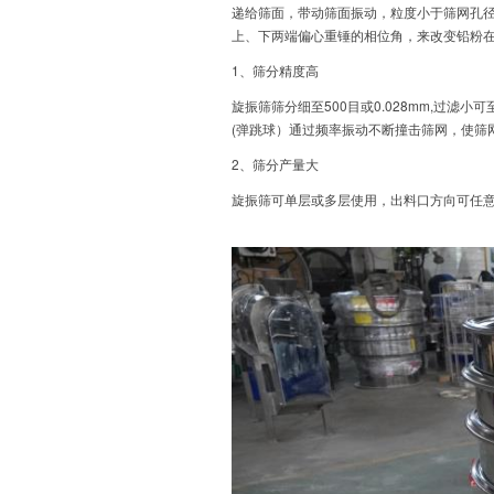
递给筛面，带动筛面振动，粒度小于筛网孔
上、下两端偏心重锤的相位角，来改变铅粉
1、筛分精度高
旋振筛筛分细至500目或0.028mm,过
(弹跳球）通过频率振动不断撞击筛网，使筛
2、筛分产量大
旋振筛可单层或多层使用，出料口方向可任