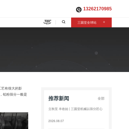
13262170985

三圆堂全球站
+
工艺有很大的影
，铅粉筛分一般是
推荐新闻
全部
立秋至 丰收始 | 三圆堂机械以筛分匠心
2026.08.07