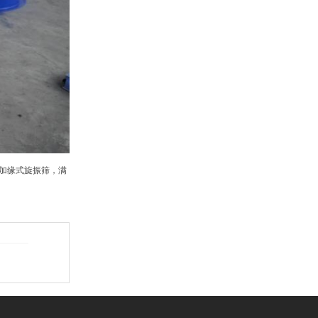
加缘式旋振筛，满