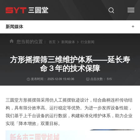
新闻媒体
+
您当前的位置：
>
>
首页
新闻媒体
行业新闻
方形摇摆筛三维维护体系——延长寿
命３年的技术保障
发布时间：
2025-12-09 15:40:36
点击次数：
515
三圆堂方形摇摆筛采用仿人工摇摆轨迹设计，结合曲柄连杆传动结
构，具有筛分效率高、运行稳定等优势。为进一步发挥设备性能，
我们基于上千台设备的运行数据，构建标准化维护体系，助力企业
实现「降本增效」双重目标。