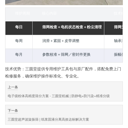
维护周期
核心内容
技术标
每日
筛网检查＋电机状态检查＋粉尘清理
筛网无
每周
润滑＋紧固＋皮带调整
轴承润
每月
参数校准＋筛网／密封件更换
振幅偏差
技术优势：三圆堂提供专用维护工具包与原厂配件，搭配免费上门
检修服务，确保维护操作标准化、专业化。
上一条
电子级粉体高精度筛分方案 - 三圆堂机械 | 防静电+防污染+精准分级
下一条
三圆堂超声波旋振筛 | 纸浆固液分离高效达标解决方案