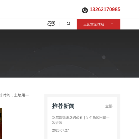
13262170985

三圆堂全球站
+
给时间，土地用丰
推荐新闻
全部
双层旋振筛选购必看｜5 个高频问题一
次讲透
2026.07.27