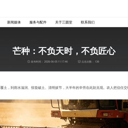
新闻媒体
服务与配件
关于三圆堂
联系我们
芒种：不负天时，不负匠心
发布时间：
2026-06-05 11:17:46
点击次数：
136
露覆土，到雨水滋润、惊蛰破土、清明拔节，大半年的辛劳在此刻兑现。农人把信任交