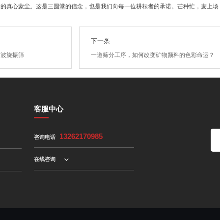
满的真心蒙尘。这是三圆堂的信念，也是我们向每一位耕耘者的承诺。芒种忙，麦上场
下一条
声波旋振筛
一道筛分工序，如何改变矿物颜料的色彩命运？
客服中心
咨询电话
13262170985
在线咨询