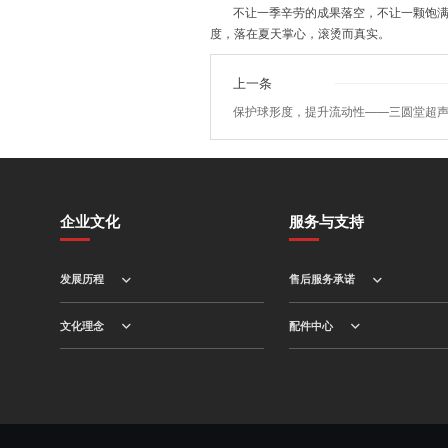
不让一季辛劳的成果落空，不让一颗饱
度，落在夏天掌心，滚烫而真实。
上一条
保护球形度，提升流动性——三圆堂超
企业文化
服务与支持
发展历程
售后服务承诺
文化理念
配件中心