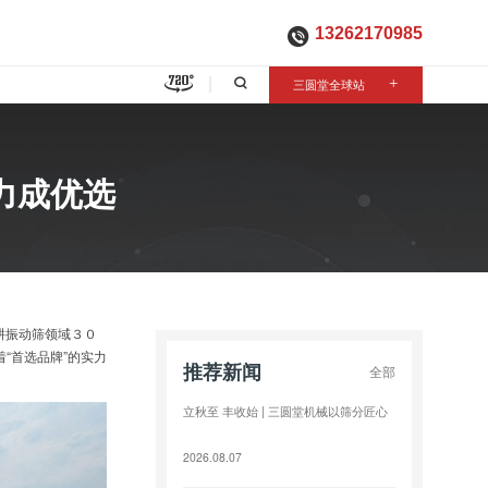
13262170985

三圆堂全球站
+
力成优选
耕振动筛领域３０
“首选品牌”的实力
推荐新闻
全部
立秋至 丰收始 | 三圆堂机械以筛分匠心
2026.08.07