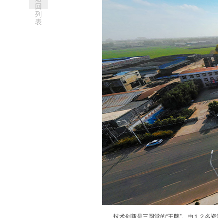
回
列
表
技术创新是三圆堂的“王牌”。由１２名