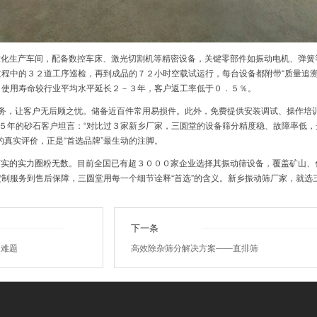
准化生产车间，配备数控车床、激光切割机等精密设备，关键零部件如振动电机、弹簧
程中的３２道工序巡检，再到成品的７２小时空载试运行，每台设备都附带“质量追溯
，使用寿命较行业平均水平延长２－３年，客户返工率低于０．５％。
服务，让客户无后顾之忧。储备近百件常用易损件。此外，免费提供安装调试、操作培
作５年的砂石客户坦言：“对比过３家新乡厂家，三圆堂的设备筛分精度稳、故障率低
的真实评价，正是“首选品牌”最生动的注脚。
打实的实力圈粉无数。目前全国已有超３０００家企业选择其振动筛设备，覆盖矿山、
制服务到售后保障，三圆堂用每一个细节诠释“首选”的含义。新乡振动筛厂家，就选
下一条
分难题
高效除杂筛分解决方案——直排筛