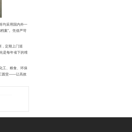
等均采用国内外一
档案”。凭借严苛
训，定期上门巡
，光是每年省下的维
化工、粮食、环保
三圆堂——让高效