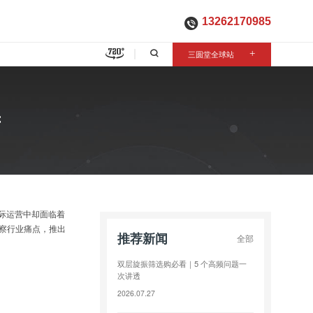
13262170985

三圆堂全球站
+
筛
际运营中却面临着
察行业痛点，推出
推荐新闻
全部
双层旋振筛选购必看｜5 个高频问题一
次讲透
2026.07.27