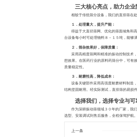
三大核心亮点，助力企业
相较于传统筛分设备，我们的直排筛在
１．处理量大，提升产能：
得益于大直径筛网、优化的筛面倾角和
台设备每小时可处理物料８－１５吨，能够
２．筛杂效果好，保障质量：
采用高精度筛网和精准的振动控制技术
想效果。在医药行业的原料药筛分中，可有
质量稳定性。
３．耐磨性高，降低成本：
设备关键部件采用高强度耐磨材料制造
结构坚固耐用。经实际测试，直排筛的易损
选择我们，选择专业与可
作为深耕振动筛领域３０年的厂家，我
选型、安装调试到售后服务，全程保驾护航
上一条