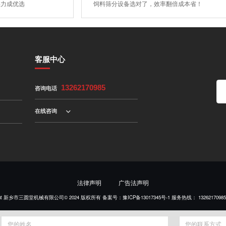
实力成优选
饲料筛分设备选对了，效率翻倍成本省！
客服中心
咨询电话
13262170985
在线咨询
法律声明
广告法声明
right 新乡市三圆堂机械有限公司© 2024 版权所有 备案号：
豫ICP备13017345号-1
服务热线：
13262170985