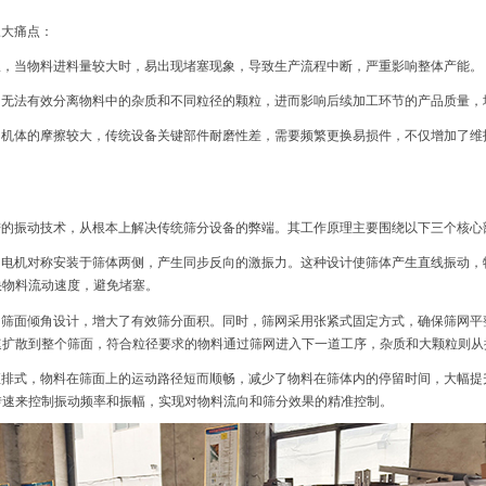
三大痛点：
限，当物料进料量较大时，易出现堵塞现象，导致生产流程中断，严重影响整体产能。
，无法有效分离物料中的杂质和不同粒径的颗粒，进而影响后续加工环节的产品质量，
、机体的摩擦较大，传统设备关键部件耐磨性差，需要频繁更换易损件，不仅增加了维
进的振动技术，从根本上解决传统筛分设备的弊端。其工作原理主要围绕以下三个核心
，电机对称安装于筛体两侧，产生同步反向的激振力。这种设计使筛体产生直线振动，
快物料流动速度，避免堵塞。
的筛面倾角设计，增大了有效筛分面积。同时，筛网采用张紧式固定方式，确保筛网平
速扩散到整个筛面，符合粒径要求的物料通过筛网进入下一道工序，杂质和大颗粒则从
直排式，物料在筛面上的运动路径短而顺畅，减少了物料在筛体内的停留时间，大幅提
转速来控制振动频率和振幅，实现对物料流向和筛分效果的精准控制。