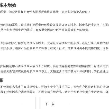
降本增效
处理量、筛杂效果和耐磨性方面展现出显著优势，为企业创造更高价值：
高效的振动系统，直排筛的处理量较传统设备提升３０％以上。以食品行业为例，在面
满足企业大规模生产的需求，有效避免因筛分环节瓶颈导致的产能浪费。
，直排筛的筛分精度可达９５％以上。无论是去除物料中的杂质，还是分离不同粒径的
效去除杂质，确保产品符合ＧＭＰ标准；在化工行业，能精准分离不同规格的化工原料
，如筛网选用不锈钢３０４或３１６材质，具有优异的耐磨性和耐腐蚀性；筛体采用加
件更换周期较传统设备延长５０％以上，大幅减少了维护费用和停机时间，降低企业运
靠
们不仅提供高品质的直排筛设备，还拥有专业的技术团队，可为客户提供定制化的筛分
。我们始终以客户需求为导向，不断创新升级产品，致力于帮助企业提升生产效率、降
下一条