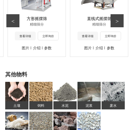
方形摇摆筛
直线式摇摆筛
<
>
精细筛分
精细筛分
查看详细
立即询价
查看详细
立即询价
图片
介绍
参数
图片
介绍
参数
其他物料
土壤
饲料
水泥
泥浆
废水