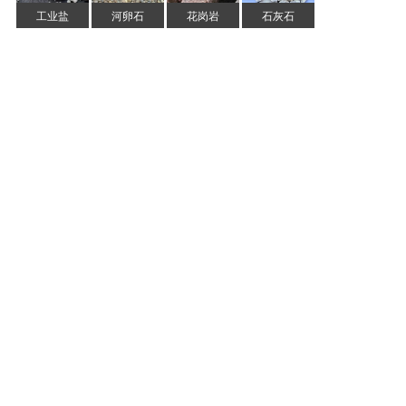
工业盐
河卵石
花岗岩
石灰石