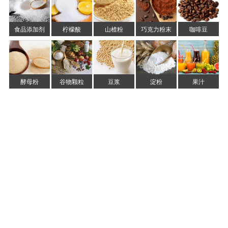
食品添加剂
柠檬酸
山楂粉
巧克力粉末
咖啡豆
酵母粉
谷物颗粒
豆浆
淀粉
果汁