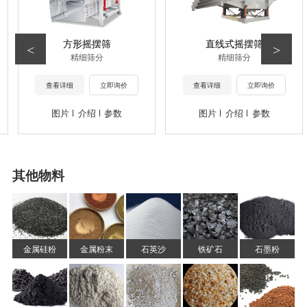
方形摇摆筛
直线式摇摆筛
<
>
精细筛分
精细筛分
查看详细
立即询价
查看详细
立即询价
图片
介绍
参数
图片
介绍
参数
其他物料
金属硅粉
金属粉末
石英沙
铁矿石
石墨粉