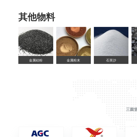
其他物料
金属硅粉
金属粉末
石英沙
三圆