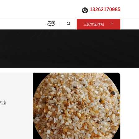
13262170985

三圆堂全球站
+
气流